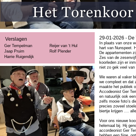
29-
01-
2026 -
De 
Verslagen
In plaats van onze 
Ger Tempelman
Reijer van ‘t Hul
hart van Nunspeet. 
Jaap Pruim
Rolf Plender
De appartementen zij
Harrie Ruigendijk
Zes van de zesenvijf
koorleden zijn er in
niet zo gek veel van 
We waren al vaker bi
we compleet en dat z
maakte het publiek 
Accodeonist Ger Tem
en natuurlijk ook ee
zelfs mooie foto’s d
precies zoveel stoele
biertje krijgen …. al
Voor ons nieuwe koor
helemaal bij. Hij gen
accordeonist Ger Te
hebben een fijne, o